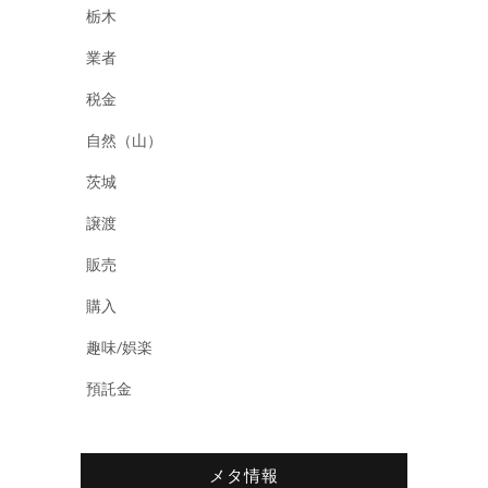
栃木
業者
税金
自然（山）
茨城
譲渡
販売
購入
趣味/娯楽
預託金
メタ情報