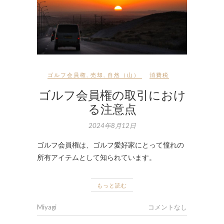
ゴルフ会員権
,
売却
,
自然（山）
消費税
ゴルフ会員権の取引におけ
る注意点
2024年8月12日
ゴルフ会員権は、ゴルフ愛好家にとって憧れの
所有アイテムとして知られています。
もっと読む
Miyagi
コメントなし