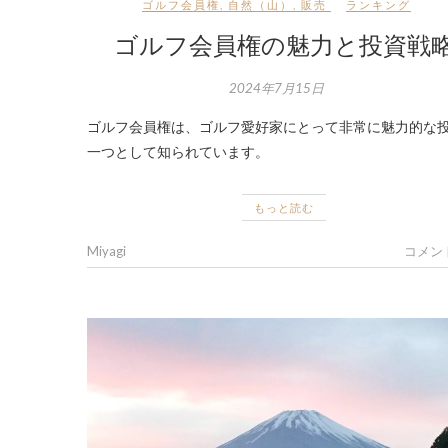
ゴルフ会員権
,
自然（山）
,
販売
ランキング
ゴルフ会員権の魅力と投資戦
2024年7月15日
ゴルフ会員権は、ゴルフ愛好家にとって非常に魅力的な
一つとして知られています。
もっと読む
Miyagi
コメン