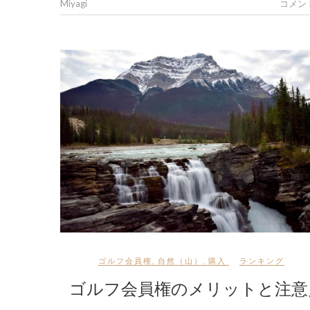
Miyagi
コメン
ゴルフ会員権
,
自然（山）
,
購入
ランキング
ゴルフ会員権のメリットと注意