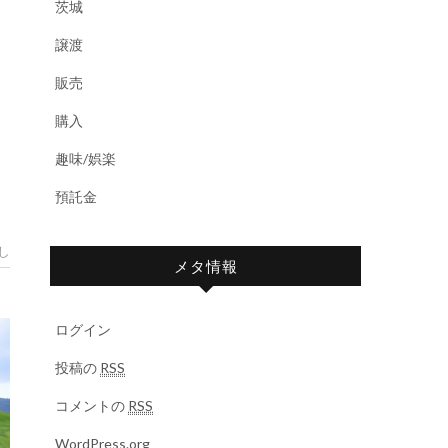
茨城
譲渡
販売
購入
趣味/娯楽
預託金
し
メタ情報
ログイン
投稿の
RSS
コメントの
RSS
WordPress.org