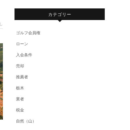
カテゴリー
し
ゴルフ会員権
ローン
入会条件
売却
推薦者
栃木
業者
税金
自然（山）