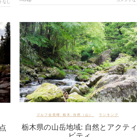
トなし
ゴルフ会員権
,
栃木
,
自然（山）
ランキング
栃木県の山岳地域: 自然とアクテ
点
ビティ