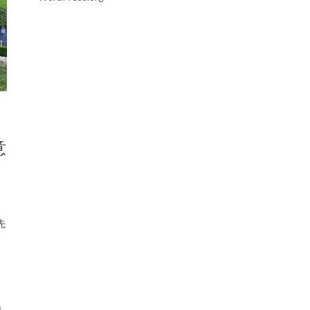
意
先
し