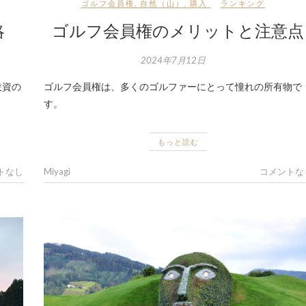
ゴルフ会員権
,
自然（山）
,
購入
ランキング
ゴルフ会員権のメリットと注意点
略
2024年7月12日
ゴルフ会員権は、多くのゴルファーにとって憧れの所有物で
投資の
す。
もっと読む
Miyagi
コメントな
トなし