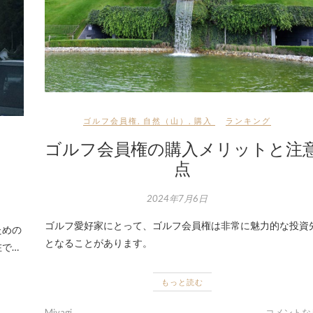
ゴルフ会員権
,
自然（山）
,
購入
ランキング
ゴルフ会員権の購入メリットと注
点
2024年7月6日
ゴルフ愛好家にとって、ゴルフ会員権は非常に魅力的な投資
ための
となることがあります。
で…
もっと読む
Miyagi
コメントな